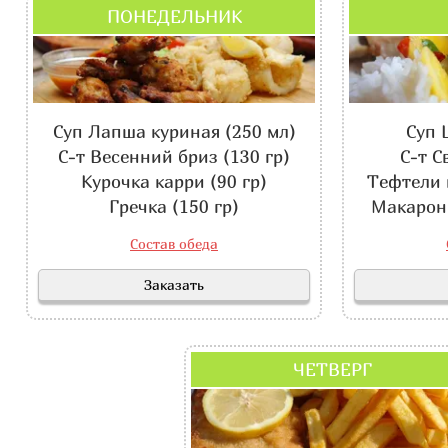
ПОНЕДЕЛЬНИК
Суп Лапша куриная (250 мл)
Суп 
С-т Весенний бриз (130 гр)
С-т Све
Курочка карри (90 гр)
Тефтели в
Гречка (150 гр)
Макарон
Состав обеда
Заказать
ЧЕТВЕРГ