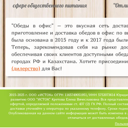
сфере общественного питания
"Отли
"Обеды в офис" – это вкусная сеть доста
приготовление и доставка обедов в офис по 
была основана в 2015 году и к 2017 года был
Теперь, зарекомендовав себя на рынке до
обеспечивая своих клиентов доступными обеда
городах РФ и Казахстана. Хотите присоедини
(дилерство)
для Вас!
2015-2025 г. ООО «ИСТОК» ОГРН 1165749051951/ИНН 5752073614 Юридически
развитию ООО "
ИСТОК
" Кретова Елена Вячеславовна Вся представле
офертой, определяемой положениями ст. 437 (2) ГК РФ. Полный состав
доставки уточняйте у оператора по указанному телефону. Сроки годнос
Опубликованная на данном сайте информация может быть изменена в 
отличаться от доставленных обедов
Пользов